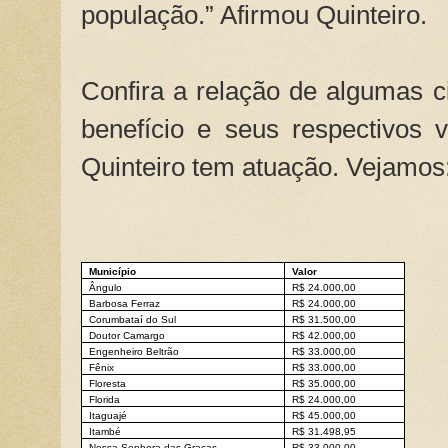
população.” Afirmou Quinteiro.
Confira a relação de algumas 
benefício e seus respectivos 
Quinteiro tem atuação. Vejamos
Município
Valor
Ângulo
R$ 24.000,00
Barbosa Ferraz
R$ 24.000,00
Corumbataí do Sul
R$ 31.500,00
Doutor Camargo
R$ 42.000,00
Engenheiro Beltrão
R$ 33.000,00
Fênix
R$ 33.000,00
Floresta
R$ 35.000,00
Florida
R$ 24.000,00
Itaguajé
R$ 45.000,00
Itambé
R$ 31.498,95
Nossa Senhora das Graças
R$ 33.000,00