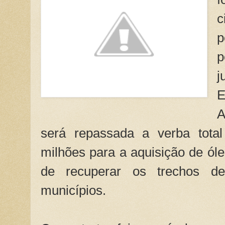
c
p
p
j
E
A
será repassada a verba tota
milhões para a aquisição de óle
de recuperar os trechos de
municípios.