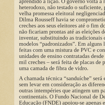
aprendido a lição. O governo volta a
heterodoxo, não testado o suficiente,
velha promessa eleitoral negligenciad
Dilma Rousseff havia se comprometido
creches aos seus eleitores até o fim
não ficariam prontas até as eleições 
inventar, substituindo as tradicionais
modelos “padronizados”. Em alguns lo
feitas com uma mistura de PVC e con
unidades de ensino contratadas desde
mil creches – será feita de placas de
uma camada de fibra de vidro.
A chamada técnica “sanduíche” será e
sem levar em consideração as diferenç
outras intempéries que atingem um p
continentais. O Fundo Nacional de D
Educação (FNDE) apoiou-se apenas 