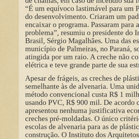
de chamas, em caso de incêndio sua f
“É um equívoco lastimável para um Pa
do desenvolvimento. Criaram um padr
encaixar o programa. Passaram para a
problema”, resumiu o presidente do In
Brasil, Sérgio Magalhães. Uma das e
município de Palmeiras, no Paraná, so
atingida por um raio. A creche não c
elétrica e teve grande parte de sua es
Apesar de frágeis, as creches de plás
semelhante às de alvenaria. Uma unid
método convencional custa R$ 1 milh
usando PVC, R$ 900 mil. De acordo 
apresentou nenhuma justificativa eco
creches pré-moldadas. O único critéri
escolas de alvenaria para as de plást
construção. O Instituto dos Arquitetos