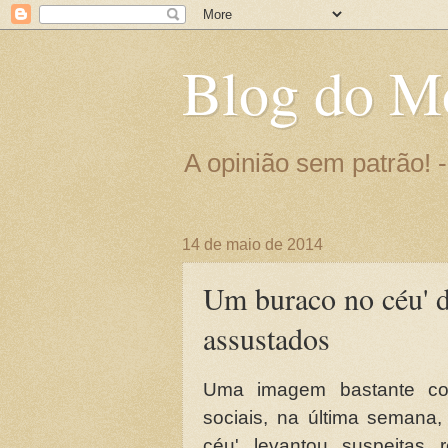
Blog do M
A opinião sem patrão!
14 de maio de 2014
Um buraco no céu' d
assustados
Uma imagem bastante comp
sociais, na última semana,
céu' levantou suspeitas 