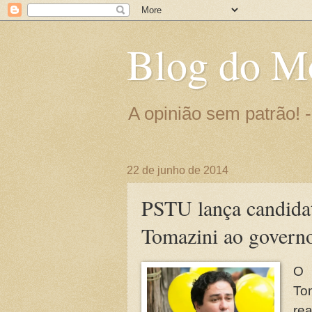
Blog do M
A opinião sem patrão!
22 de junho de 2014
PSTU lança candida
Tomazini ao govern
O 
To
rea