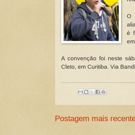
O 
ali
é 
em
A convenção foi neste sáb
Cleto, em Curitiba. Via Ba
Postagem mais recent