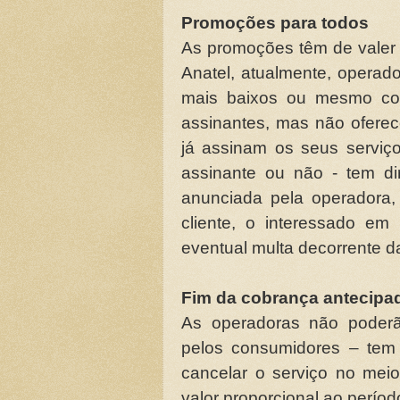
Promoções para todos
As promoções têm de valer 
Anatel, atualmente, operad
mais baixos ou mesmo com
assinantes, mas não ofer
já assinam os seus serviç
assinante ou não - tem di
anunciada pela operadora, 
cliente, o interessado em
eventual multa decorrente da
Fim da cobrança antecipa
As operadoras não poderã
pelos consumidores – tem 
cancelar o serviço no meio
valor proporcional ao perío