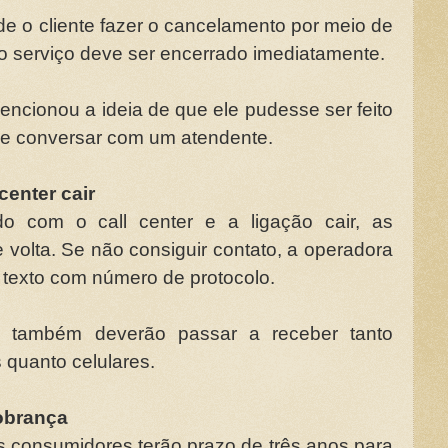
de o cliente fazer o cancelamento por meio de
o serviço deve ser encerrado imediatamente.
ncionou a ideia de que ele pudesse ser feito
que conversar com um atendente.
center cair
ndo com o call center e a ligação cair, as
e volta. Se não consiguir contato, a operadora
exto com número de protocolo.
s também deverão passar a receber tanto
 quanto celulares.
obrança
os consumidores terão prazo de três anos para