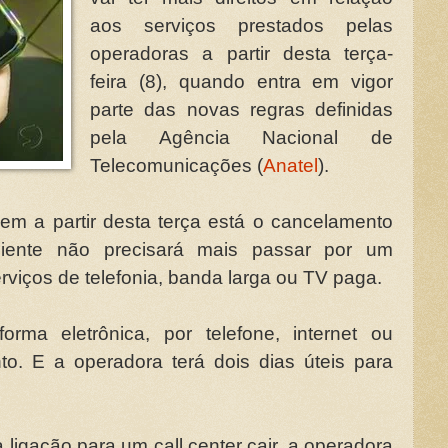
aos serviços prestados pelas
operadoras a partir desta terça-
feira (8), quando entra em vigor
parte das novas regras definidas
pela Agência Nacional de
Telecomunicações (
Anatel
).
m a partir desta terça está o cancelamento
liente não precisará mais passar por um
rviços de telefonia, banda larga ou TV paga.
orma eletrônica, por telefone, internet ou
to. E a operadora terá dois dias úteis para
 ligação para um call center cair, a operadora