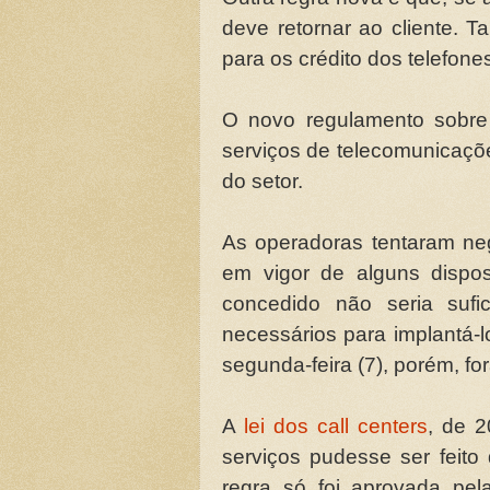
deve retornar ao cliente. 
para os crédito dos telefon
O novo regulamento sobre 
serviços de telecomunicaçõ
do setor.
As operadoras tentaram ne
em vigor de alguns dispo
concedido não seria sufi
necessários para implantá-lo
segunda-feira (7), porém, f
A
lei dos call centers
, de 
serviços pudesse ser feito
regra só foi aprovada pel