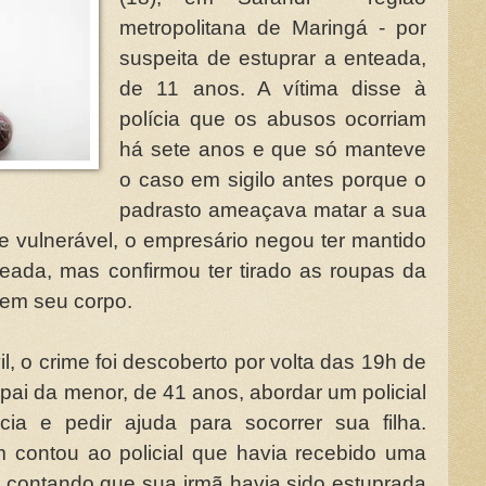
metropolitana de Maringá - por
suspeita de estuprar a enteada,
de 11 anos. A vítima disse à
polícia que os abusos ocorriam
há sete anos e que só manteve
o caso em sigilo antes porque o
padrasto ameaçava matar a sua
e vulnerável, o empresário negou ter mantido
eada, mas confirmou ter tirado as roupas da
em seu corpo.
l, o crime foi descoberto por volta das 19h de
o pai da menor, de 41 anos, abordar um policial
cia e pedir ajuda para socorrer sua filha.
 contou ao policial que havia recebido uma
s, contando que sua irmã havia sido estuprada