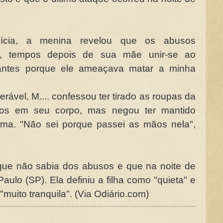
ícia, a menina revelou que os abusos
, tempos depois de sua mãe unir-se ao
antes porque ele ameaçava matar a minha
rável, M.... confessou ter tirado as roupas da
s em seu corpo, mas negou ter mantido
ima. "Não sei porque passei as mãos nela",
que não sabia dos abusos e que na noite de
aulo (SP). Ela definiu a filha como "quieta" e
uito tranquila". (Via Odiário.com)