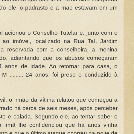
ndo ele, o padrasto e a mãe estavam em um
ial acionou o Conselho Tutelar e, junto com o
e ao imóvel, localizado na Rua Taí, Jardim
a reservada com a conselheira, a menina
rrido, adiantando que os abusos começaram
4 anos de idade. Ao retornar para casa, o
 M ........, 24 anos, foi preso e conduzido à
vil, o irmão da vítima relatou que começou a
errado há cerca de seis meses, após perceber
ste e calada. Segundo ele, ao tentar saber o
a irmã lhe confidenciou que há anos vinha
to e que o último ataque ocorreu na noite de