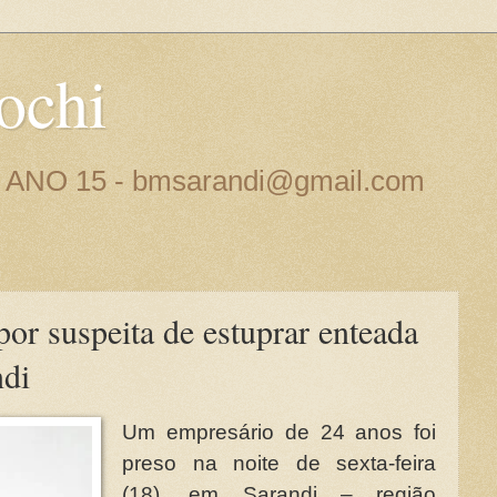
ochi
 - ANO 15 - bmsarandi@gmail.com
or suspeita de estuprar enteada
ndi
Um empresário de 24 anos foi
preso na noite de sexta-feira
(18), em Sarandi – região