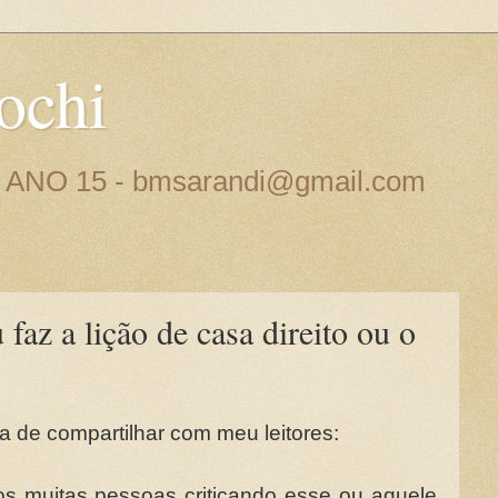
ochi
 - ANO 15 - bmsarandi@gmail.com
az a lição de casa direito ou o
 de compartilhar com meu leitores:
s muitas pessoas criticando esse ou aquele