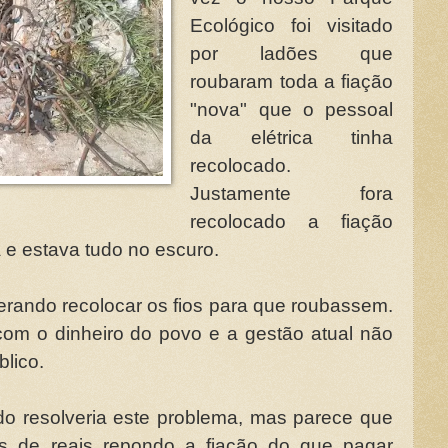
Ecológico foi visitado
por ladões que
roubaram toda a fiação
"nova" que o pessoal
da elétrica tinha
recolocado.
Justamente fora
recolocado a fiação
a e estava tudo no escuro.
erando recolocar os fios para que roubassem.
om o dinheiro do povo e a gestão atual não
blico.
do resolveria este problema, mas parece que
res de reais repondo a fiação do que pagar