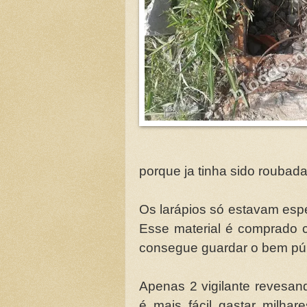
porque ja tinha sido roubad
Os larápios só estavam esp
Esse material é comprado c
consegue guardar o bem pú
Apenas 2 vigilante revesan
é mais fácil gastar milha