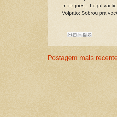
moleques... Legal vai fi
Volpato: Sobrou pra voc
Postagem mais recent