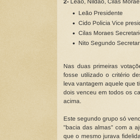
2-
Leão, Nildão, Cilas Moraes
Leão Presidente
Cido Policia Vice pres
Cilas Moraes Secretar
Nito Segundo Secretar
Nas duas primeiras votaç
fosse utilizado o critério
leva vantagem aquele que t
dois venceu em todos os 
acima.
Este segundo grupo só venc
"bacia das almas" com a a
que o mesmo jurava fidelid