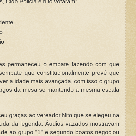
, Cido Policia e nito votaram:
idente
io
io
ões permaneceu o empate fazendo com que
 desempate que constitucionalmente prevê que
iver a idade mais avançada, com isso o grupo
cargos da mesa se mantendo a mesma escala
eu graças ao vereador Nito que se elegeu na
juda da legenda. Áudios vazados mostravam
ade ao grupo "1" e segundo boatos negociou