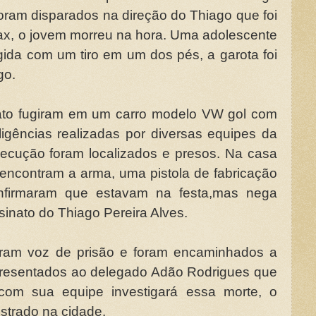
s foram disparados na direção do Thiago que foi
rax, o jovem morreu na hora. Uma adolescente
gida com um tiro em um dos pés, a garota foi
go.
ato fugiram em um carro modelo VW gol com
ligências realizadas por diversas equipes da
ecução foram localizados e presos. Na casa
 encontram a arma, uma pistola de fabricação
confirmaram que estavam na festa,mas nega
sinato do Thiago Pereira Alves.
ram voz de prisão e foram encaminhados a
presentados ao delegado Adão Rodrigues que
com sua equipe investigará essa morte, o
istrado na cidade.