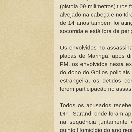
(pistola 09 milímetros) tiro
alvejado na cabeça e no tó
de 14 anos também foi atin
socorrida e está fora de peri
Os envolvidos no assassin
placas de Maringá, após di
PM, os envolvidos nesta ex
do dono do Gol os policiais
estrangeira, os detidos 
terem participação no assas
Todos os acusados recebe
DP - Sarandi onde foram a
na sequência juntamente 
quinto Homicídio do ano reg