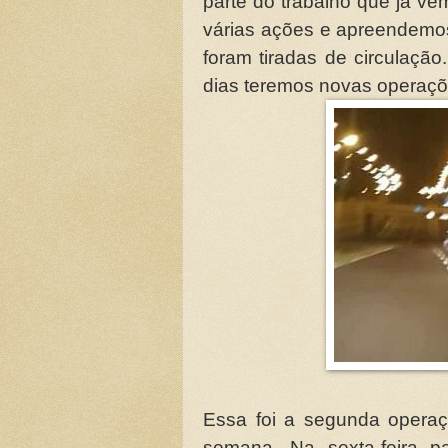
parte do trabalho que já ve
várias ações e apreendemo
foram tiradas de circulação
dias teremos novas operaçõ
Essa foi a segunda opera
semana. Na sexta-feira 