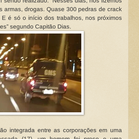
m sendo realizado. “Nesses dias, nós fizemos
s armas, drogas. Quase 300 pedras de crack
. E é só o início dos trabalhos, nos próximos
es” segundo Capitão Dias.
ção integrada entre as corporações em uma
passada (17), um homem foi preso e uma