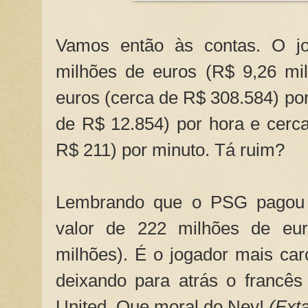
Vamos então às contas. O jo
milhões de euros (R$ 9,26 mi
euros (cerca de R$ 308.584) por
de R$ 12.854) por hora e cerc
R$ 211) por minuto. Tá ruim?
Lembrando que o PSG pagou p
valor de 222 milhões de eu
milhões). É o jogador mais caro
deixando para atrás o francê
United. Que moral do Ney!
(Ext