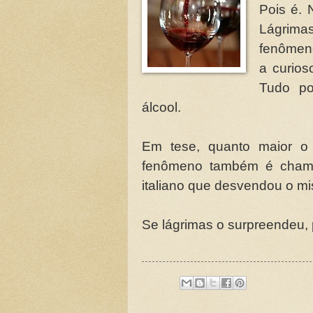
Pois é.
Lágrim
fenômeno
a curios
Tudo po
álcool.
Em tese, quanto maior o 
fenômeno também é chamad
italiano que desvendou o mis
Se lágrimas o surpreendeu, 