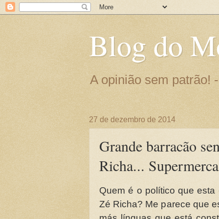
Blog do M
A opinião sem patrão!
27 de dezembro de 2014
Grande barracão sen
Richa... Supermerc
Quem é o político que esta
Zé Richa? Me parece que es
más línguas que está const