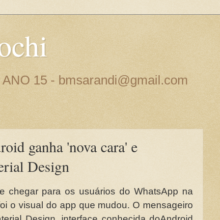
ochi
 - ANO 15 - bmsarandi@gmail.com
id ganha 'nova cara' e
rial Design
e chegar para os usuários do WhatsApp na
 foi o visual do app que mudou. O mensageiro
rial Design, interface conhecida doAndroid