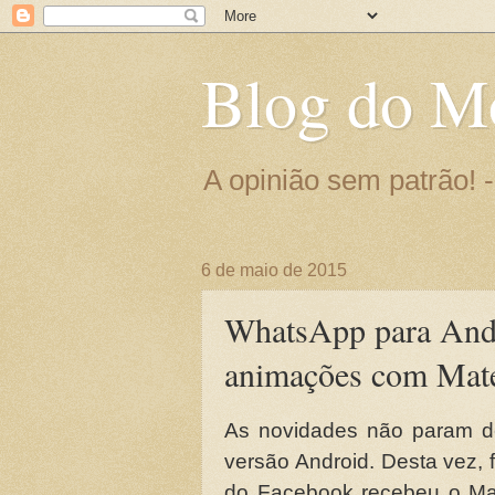
Blog do M
A opinião sem patrão!
6 de maio de 2015
WhatsApp para Andro
animações com Mate
As novidades não param d
versão Android. Desta vez,
do Facebook recebeu o Mate