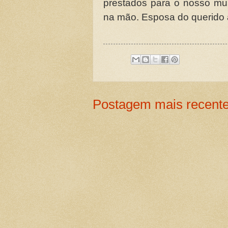
prestados para o nosso mun
na mão. Esposa do querido 
Postagem mais recent