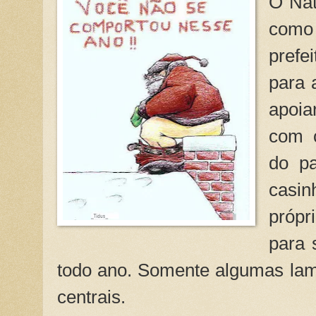
O Nat
como 
prefe
para 
apoi
com c
do pa
casin
própr
para 
todo ano. Somente algumas la
centrais.