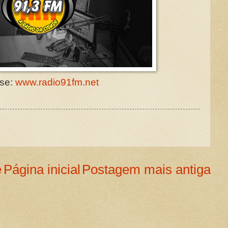
se:
www.radio91fm.net
e
Página inicial
Postagem mais antiga