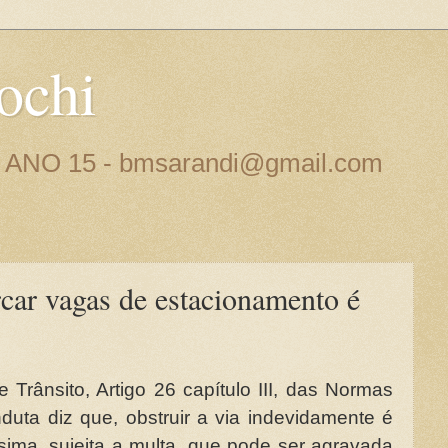
ochi
 - ANO 15 - bmsarandi@gmail.com
car vagas de estacionamento é
Trânsito, Artigo 26 capítulo III, das Normas
duta diz que, obstruir a via indevidamente é
sima, sujeita a multa, que pode ser agravada